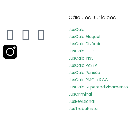
Cálculos Jurídicos
JusCalc
JusCalc Aluguel
JusCalc Divórcio
JusCalc FGTS
JusCalc INSS
JusCalc PASEP
JusCalc Pensão
JusCalc RMC e RCC
JusCalc Superendividamento
JusCriminal
JusRevisional
JusTrabalhista