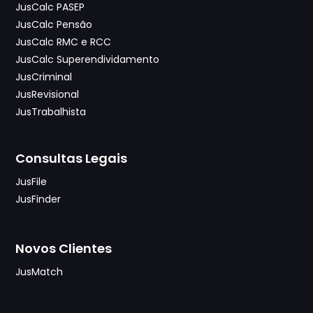
JusCalc PASEP
JusCalc Pensão
JusCalc RMC e RCC
JusCalc Superendividamento
JusCriminal
JusRevisional
JusTrabalhista
Consultas Legais
JusFile
JusFinder
Novos Clientes
JusMatch