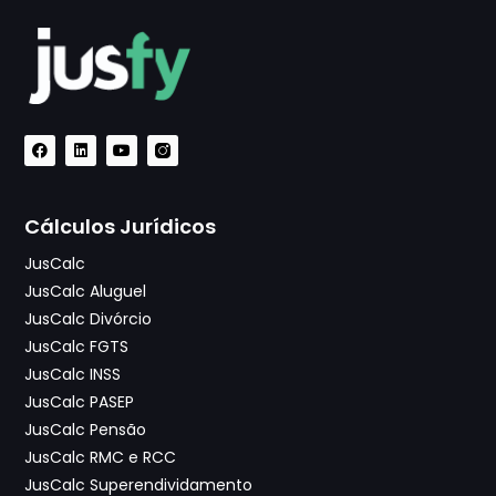
Cálculos Jurídicos
JusCalc
JusCalc Aluguel
JusCalc Divórcio
JusCalc FGTS
JusCalc INSS
JusCalc PASEP
JusCalc Pensão
JusCalc RMC e RCC
JusCalc Superendividamento