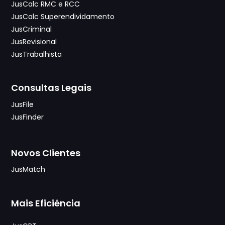
JusCalc RMC e RCC
JusCalc Superendividamento
JusCriminal
JusRevisional
JusTrabalhista
Consultas Legais
JusFile
JusFinder
Novos Clientes
JusMatch
Mais Eficiência