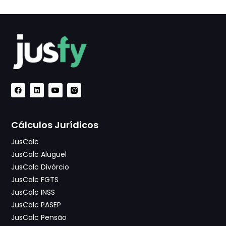
Cálculos Jurídicos
JusCalc
JusCalc Aluguel
JusCalc Divórcio
JusCalc FGTS
JusCalc INSS
JusCalc PASEP
JusCalc Pensão