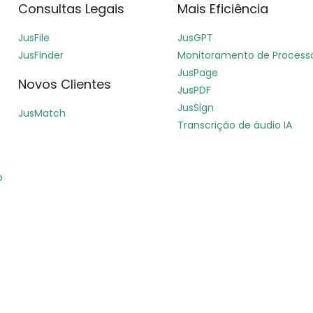
Consultas Legais
Mais Eficiência
JusFile
JusGPT
JusFinder
Monitoramento de Process
JusPage
Novos Clientes
JusPDF
JusSign
JusMatch
Transcrição de áudio IA
o