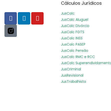
Cálculos Jurídicos
JusCalc
JusCalc Aluguel
JusCalc Divórcio
JusCalc FGTS
JusCalc INSS
JusCalc PASEP
JusCalc Pensão
JusCalc RMC e RCC
JusCalc Superendividament
JusCriminal
JusRevisional
JusTrabalhista