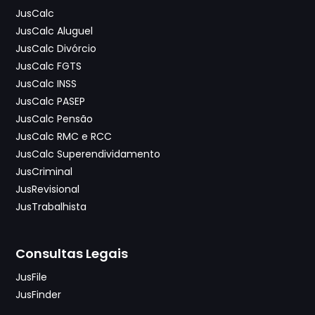
JusCalc
JusCalc Aluguel
JusCalc Divórcio
JusCalc FGTS
JusCalc INSS
JusCalc PASEP
JusCalc Pensão
JusCalc RMC e RCC
JusCalc Superendividamento
JusCriminal
JusRevisional
JusTrabalhista
Consultas Legais
JusFile
JusFinder