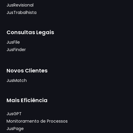
JusRevisional
JusTrabalhista
Consultas Legais
JusFile
JusFinder
Novos Clientes
JusMatch
Mais Eficiência
JusGPT
Monitoramento de Processos
JusPage