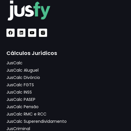
Cálculos Jurídicos
JusCalc
JusCalc Aluguel
JusCalc Divórcio
JusCalc FGTS
JusCalc INSS
JusCalc PASEP
JusCalc Pensão
JusCalc RMC e RCC
JusCalc Superendividamento
JusCriminal