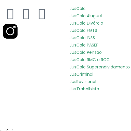
JusCalc
JusCalc Aluguel
JusCalc Divórcio
JusCalc FGTS
JusCalc INSS
JusCalc PASEP
JusCalc Pensão
JusCalc RMC e RCC
JusCalc Superendividamento
JusCriminal
JusRevisional
JusTrabalhista