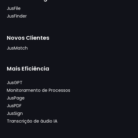
JusFile
JusFinder
Novos Clientes
JusMatch
Mais Eficiência
JusGPT
Monitoramento de Processos
JusPage
JusPDF
JusSign
Transcrição de áudio IA