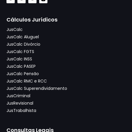
Cálculos Jurídicos
JusCalc
JusCalc Aluguel
JusCalc Divórcio
JusCalc FGTS
JusCalc INSS
JusCalc PASEP
JusCalc Pensão
JusCalc RMC e RCC
JusCalc Superendividamento
JusCriminal
JusRevisional
JusTrabalhista
Consultas Legais