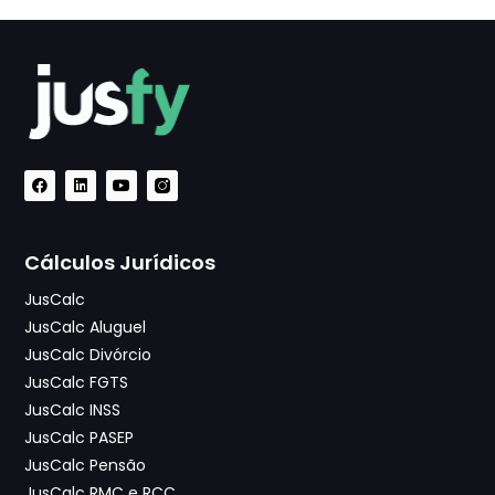
Cálculos Jurídicos
JusCalc
JusCalc Aluguel
JusCalc Divórcio
JusCalc FGTS
JusCalc INSS
JusCalc PASEP
JusCalc Pensão
JusCalc RMC e RCC