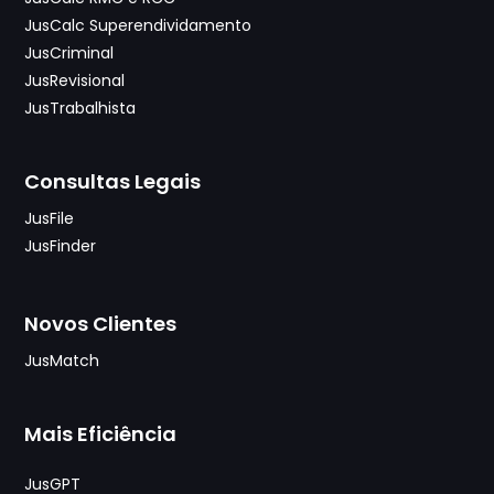
JusCalc Superendividamento
JusCriminal
JusRevisional
JusTrabalhista
Consultas Legais
JusFile
JusFinder
Novos Clientes
JusMatch
Mais Eficiência
JusGPT