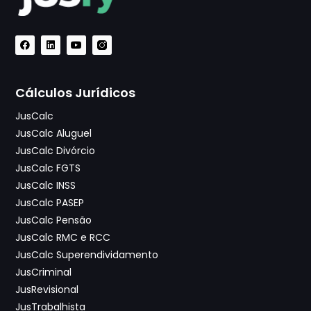
Cálculos Jurídicos
JusCalc
JusCalc Aluguel
JusCalc Divórcio
JusCalc FGTS
JusCalc INSS
JusCalc PASEP
JusCalc Pensão
JusCalc RMC e RCC
JusCalc Superendividamento
JusCriminal
JusRevisional
JusTrabalhista