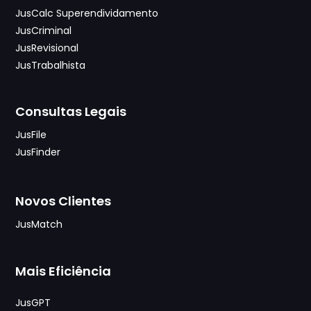
JusCalc Superendividamento
JusCriminal
JusRevisional
JusTrabalhista
Consultas Legais
JusFile
JusFinder
Novos Clientes
JusMatch
Mais Eficiência
JusGPT