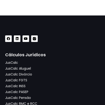
Cálculos Jurídicos
JusCalc
JusCalc Aluguel
JusCalc Divórcio
JusCalc FGTS
JusCalc INSS
JusCalc PASEP
JusCalc Pensão
JusCalc RMC e RCC