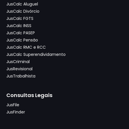
JusCalc Aluguel
JusCalc Divórcio
JusCalc FGTS
JusCalc INSS
JusCalc PASEP
JusCalc Pensão
JusCalc RMC e RCC
JusCalc Superendividamento
JusCriminal
JusRevisional
JusTrabalhista
Consultas Legais
JusFile
JusFinder