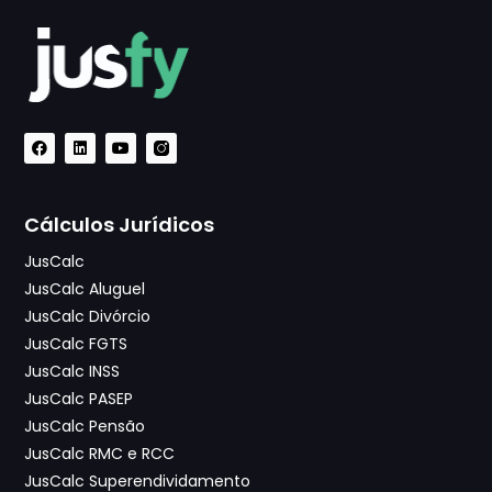
Cálculos Jurídicos
JusCalc
JusCalc Aluguel
JusCalc Divórcio
JusCalc FGTS
JusCalc INSS
JusCalc PASEP
JusCalc Pensão
JusCalc RMC e RCC
JusCalc Superendividamento