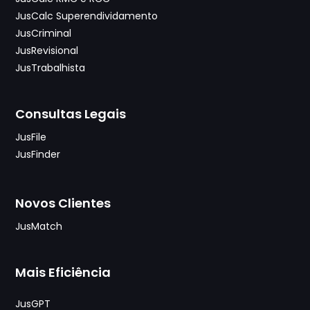
JusCalc Superendividamento
JusCriminal
JusRevisional
JusTrabalhista
Consultas Legais
JusFile
JusFinder
Novos Clientes
JusMatch
Mais Eficiência
JusGPT