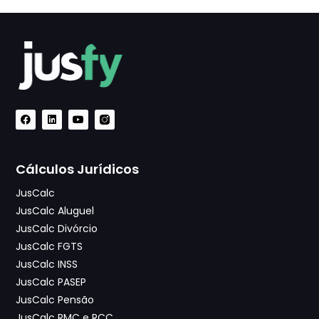
Cálculos Jurídicos
JusCalc
JusCalc Aluguel
JusCalc Divórcio
JusCalc FGTS
JusCalc INSS
JusCalc PASEP
JusCalc Pensão
JusCalc RMC e RCC