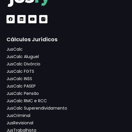
Cálculos Jurídicos
JusCalc
JusCalc Aluguel
JusCalc Divórcio
JusCalc FGTS
JusCalc INSS
JusCalc PASEP
JusCalc Pensão
JusCalc RMC e RCC
JusCalc Superendividamento
JusCriminal
JusRevisional
JusTrabalhista