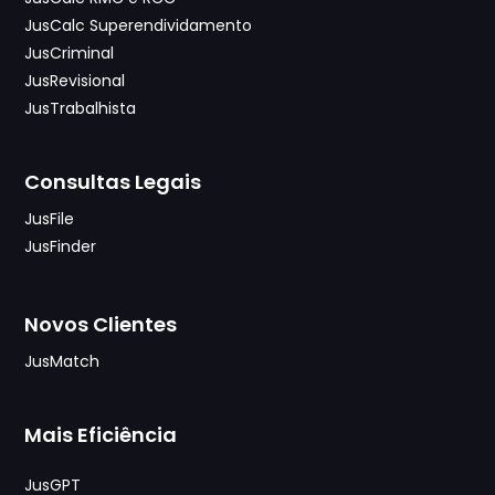
JusCalc Superendividamento
JusCriminal
JusRevisional
JusTrabalhista
Consultas Legais
JusFile
JusFinder
Novos Clientes
JusMatch
Mais Eficiência
JusGPT