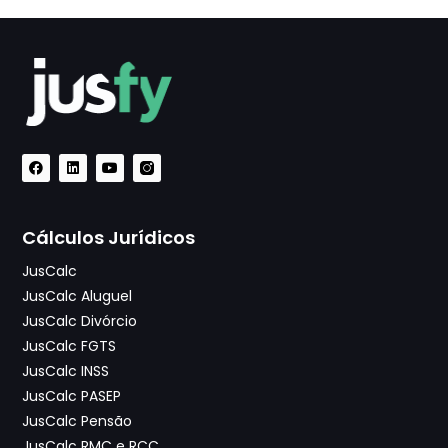
Cálculos Jurídicos
JusCalc
JusCalc Aluguel
JusCalc Divórcio
JusCalc FGTS
JusCalc INSS
JusCalc PASEP
JusCalc Pensão
JusCalc RMC e RCC