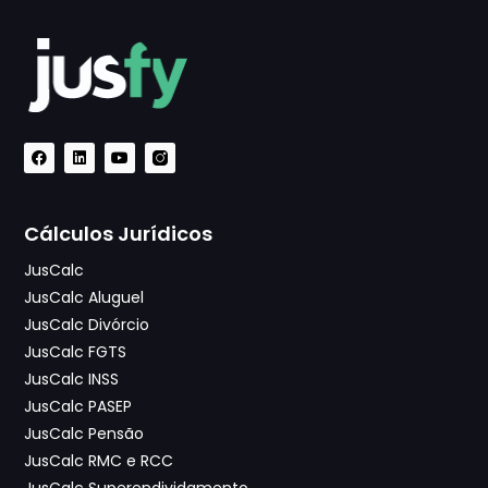
Cálculos Jurídicos
JusCalc
JusCalc Aluguel
JusCalc Divórcio
JusCalc FGTS
JusCalc INSS
JusCalc PASEP
JusCalc Pensão
JusCalc RMC e RCC
JusCalc Superendividamento