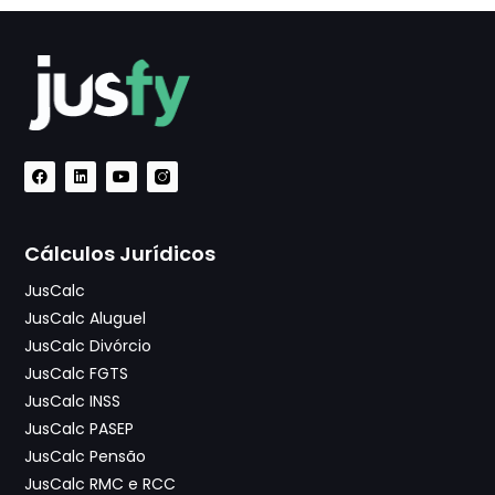
Cálculos Jurídicos
JusCalc
JusCalc Aluguel
JusCalc Divórcio
JusCalc FGTS
JusCalc INSS
JusCalc PASEP
JusCalc Pensão
JusCalc RMC e RCC