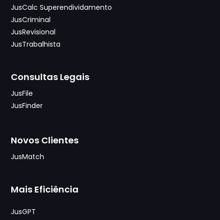
JusCalc Superendividamento
JusCriminal
JusRevisional
JusTrabalhista
Consultas Legais
JusFile
JusFinder
Novos Clientes
JusMatch
Mais Eficiência
JusGPT