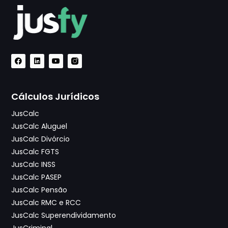
Cálculos Jurídicos
JusCalc
JusCalc Aluguel
JusCalc Divórcio
JusCalc FGTS
JusCalc INSS
JusCalc PASEP
JusCalc Pensão
JusCalc RMC e RCC
JusCalc Superendividamento
JusCriminal