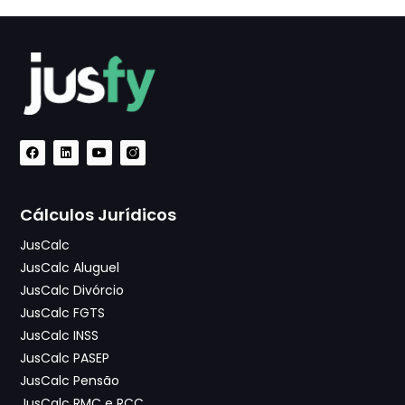
Cálculos Jurídicos
JusCalc
JusCalc Aluguel
JusCalc Divórcio
JusCalc FGTS
JusCalc INSS
JusCalc PASEP
JusCalc Pensão
JusCalc RMC e RCC