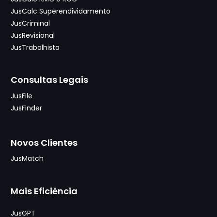
JusCalc Superendividamento
JusCriminal
JusRevisional
JusTrabalhista
Consultas Legais
JusFile
JusFinder
Novos Clientes
JusMatch
Mais Eficiência
JusGPT