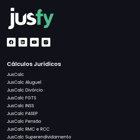
Cálculos Jurídicos
JusCalc
JusCalc Aluguel
JusCalc Divórcio
JusCalc FGTS
JusCalc INSS
JusCalc PASEP
JusCalc Pensão
JusCalc RMC e RCC
JusCalc Superendividamento