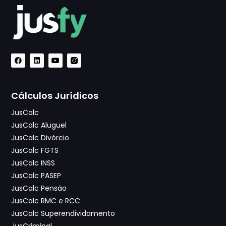
Cálculos Jurídicos
JusCalc
JusCalc Aluguel
JusCalc Divórcio
JusCalc FGTS
JusCalc INSS
JusCalc PASEP
JusCalc Pensão
JusCalc RMC e RCC
JusCalc Superendividamento
JusCriminal