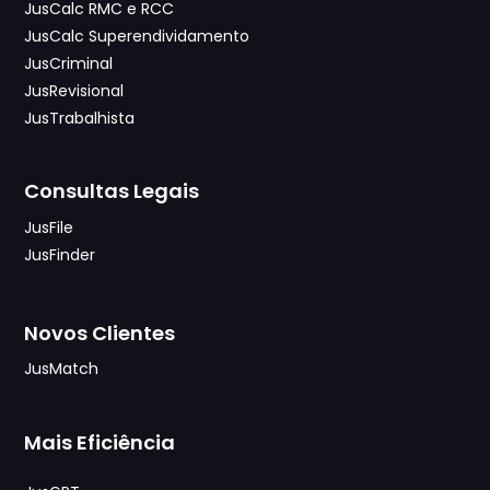
JusCalc RMC e RCC
JusCalc Superendividamento
JusCriminal
JusRevisional
JusTrabalhista
Consultas Legais
JusFile
JusFinder
Novos Clientes
JusMatch
Mais Eficiência