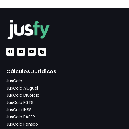
Cálculos Jurídicos
JusCalc
JusCalc Aluguel
JusCalc Divórcio
JusCalc FGTS
JusCalc INSS
JusCalc PASEP
JusCalc Pensão