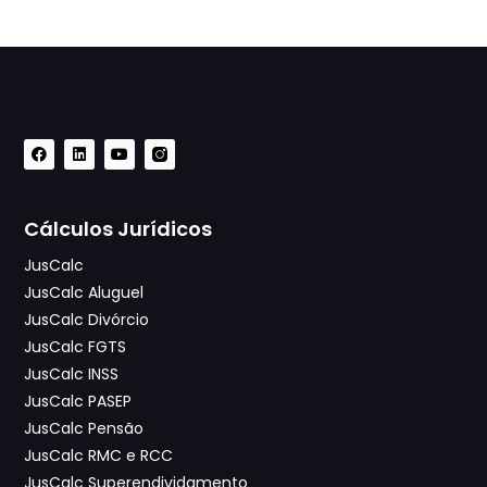
Cálculos Jurídicos
JusCalc
JusCalc Aluguel
JusCalc Divórcio
JusCalc FGTS
JusCalc INSS
JusCalc PASEP
JusCalc Pensão
JusCalc RMC e RCC
JusCalc Superendividamento