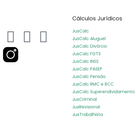
Cálculos Jurídicos
JusCalc
JusCalc Aluguel
JusCalc Divórcio
JusCalc FGTS
JusCalc INSS
JusCalc PASEP
JusCalc Pensão
JusCalc RMC e RCC
JusCalc Superendividamento
JusCriminal
JusRevisional
JusTrabalhista