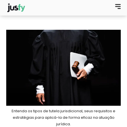
Entenda os tipos de tutela jurisdicional, seus requisitos e
estratégias para aplicá-la de forma eficaz na atuação
jurídica.