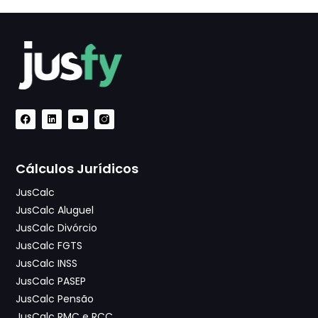
Cálculos Jurídicos
JusCalc
JusCalc Aluguel
JusCalc Divórcio
JusCalc FGTS
JusCalc INSS
JusCalc PASEP
JusCalc Pensão
JusCalc RMC e RCC