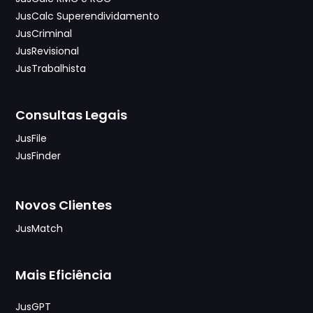
JusCalc Superendividamento
JusCriminal
JusRevisional
JusTrabalhista
Consultas Legais
JusFile
JusFinder
Novos Clientes
JusMatch
Mais Eficiência
JusGPT