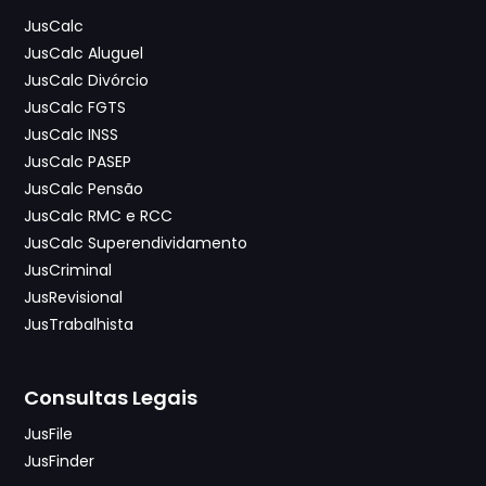
JusCalc
JusCalc Aluguel
JusCalc Divórcio
JusCalc FGTS
JusCalc INSS
JusCalc PASEP
JusCalc Pensão
JusCalc RMC e RCC
JusCalc Superendividamento
JusCriminal
JusRevisional
JusTrabalhista
Consultas Legais
JusFile
JusFinder