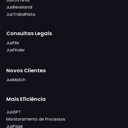
JusCriminal
JusRevisional
JusTrabalhista
Consultas Legais
JusFile
JusFinder
Novos Clientes
JusMatch
Mais Eficiência
JusGPT
Monitoramento de Processos
JusPage