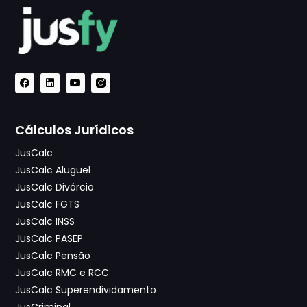
Cálculos Jurídicos
JusCalc
JusCalc Aluguel
JusCalc Divórcio
JusCalc FGTS
JusCalc INSS
JusCalc PASEP
JusCalc Pensão
JusCalc RMC e RCC
JusCalc Superendividamento