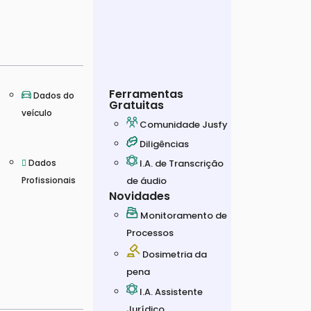
Ferramentas
Dados do
Gratuitas
veículo
Comunidade Jusfy
Diligências
I.A. de Transcrição
Dados
de áudio
Profissionais
Novidades
Monitoramento de
Processos
Dosimetria da
pena
I.A. Assistente
Jurídico