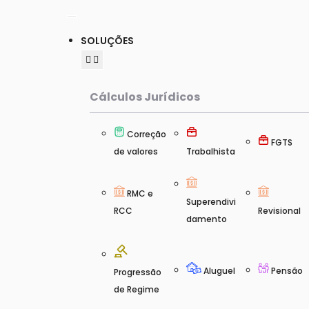
SOLUÇÕES
Cálculos Jurídicos
Correção
FGTS
de valores
Trabalhista
RMC e
Superendivi
RCC
Revisional
damento
Aluguel
Pensão
Progressão
de Regime