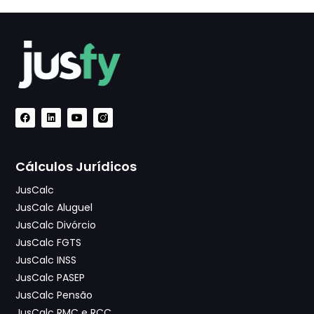
Cálculos Jurídicos
JusCalc
JusCalc Aluguel
JusCalc Divórcio
JusCalc FGTS
JusCalc INSS
JusCalc PASEP
JusCalc Pensão
JusCalc RMC e RCC