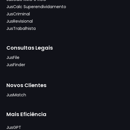
JusCalc Superendividamento
JusCriminal
JusRevisional
JusTrabalhista
Consultas Legais
JusFile
JusFinder
Novos Clientes
JusMatch
Mais Eficiência
JusGPT