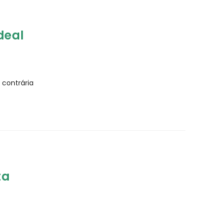
deal
 contrária
ta