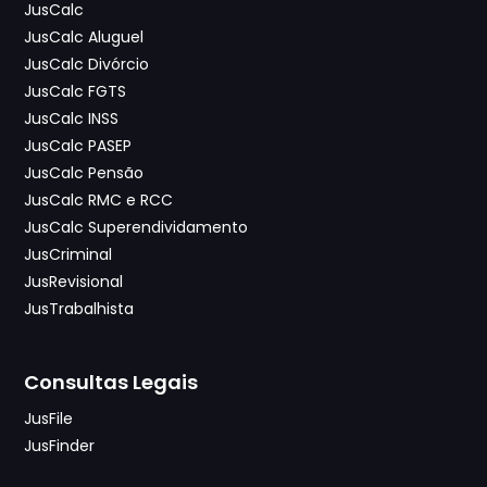
JusCalc
JusCalc Aluguel
JusCalc Divórcio
JusCalc FGTS
JusCalc INSS
JusCalc PASEP
JusCalc Pensão
JusCalc RMC e RCC
JusCalc Superendividamento
JusCriminal
JusRevisional
JusTrabalhista
Consultas Legais
JusFile
JusFinder