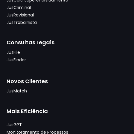
JusCalc Superendividamento
JusCriminal
JusRevisional
JusTrabalhista
Consultas Legais
JusFile
JusFinder
Novos Clientes
JusMatch
Mais Eficiência
JusGPT
Monitoramento de Processos