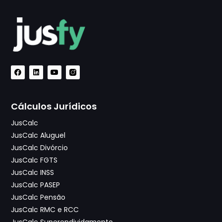
Cálculos Jurídicos
JusCalc
JusCalc Aluguel
JusCalc Divórcio
JusCalc FGTS
JusCalc INSS
JusCalc PASEP
JusCalc Pensão
JusCalc RMC e RCC