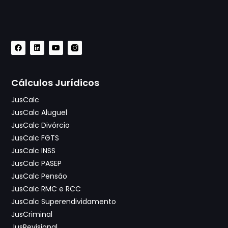
Cálculos Jurídicos
JusCalc
JusCalc Aluguel
JusCalc Divórcio
JusCalc FGTS
JusCalc INSS
JusCalc PASEP
JusCalc Pensão
JusCalc RMC e RCC
JusCalc Superendividamento
JusCriminal
JusRevisional