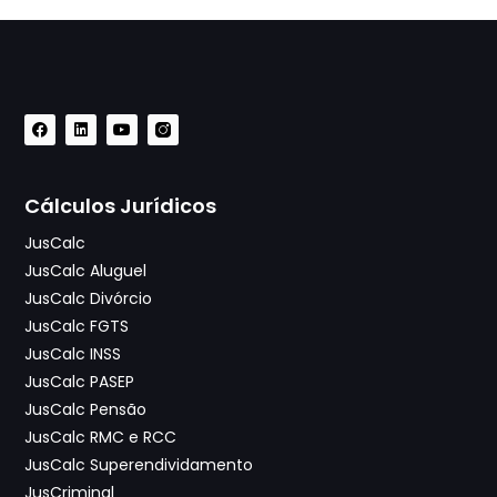
Cálculos Jurídicos
JusCalc
JusCalc Aluguel
JusCalc Divórcio
JusCalc FGTS
JusCalc INSS
JusCalc PASEP
JusCalc Pensão
JusCalc RMC e RCC
JusCalc Superendividamento
JusCriminal