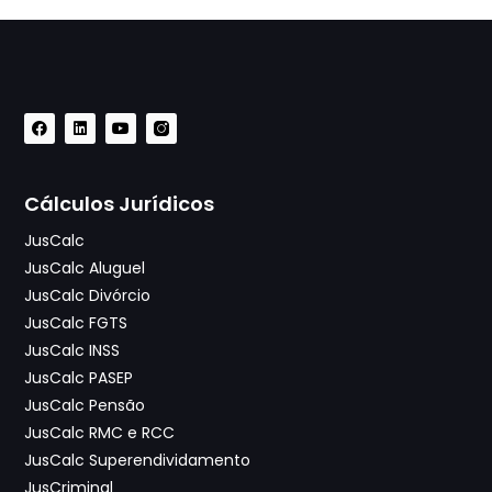
Cálculos Jurídicos
JusCalc
JusCalc Aluguel
JusCalc Divórcio
JusCalc FGTS
JusCalc INSS
JusCalc PASEP
JusCalc Pensão
JusCalc RMC e RCC
JusCalc Superendividamento
JusCriminal