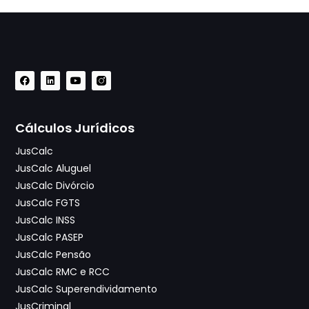
Cálculos Jurídicos
JusCalc
JusCalc Aluguel
JusCalc Divórcio
JusCalc FGTS
JusCalc INSS
JusCalc PASEP
JusCalc Pensão
JusCalc RMC e RCC
JusCalc Superendividamento
JusCriminal