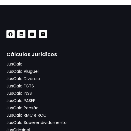
Cálculos Jurídicos
JusCalc
JusCalc Aluguel
JusCalc Divórcio
JusCalc FGTS
JusCalc INSS
JusCalc PASEP
JusCalc Pensão
JusCalc RMC e RCC
JusCalc Superendividamento
JusCriminal