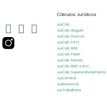
Cálculos Jurídicos
JusCalc
JusCalc Aluguel
JusCalc Divórcio
JusCalc FGTS
JusCalc INSS
JusCalc PASEP
JusCalc Pensão
JusCalc RMC e RCC
JusCalc Superendividamento
JusCriminal
JusRevisional
JusTrabalhista