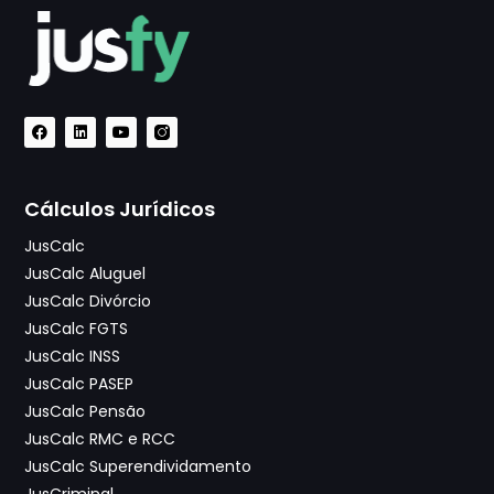
Cálculos Jurídicos
JusCalc
JusCalc Aluguel
JusCalc Divórcio
JusCalc FGTS
JusCalc INSS
JusCalc PASEP
JusCalc Pensão
JusCalc RMC e RCC
JusCalc Superendividamento
JusCriminal