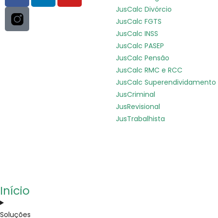
JusCalc Divórcio
JusCalc FGTS
JusCalc INSS
JusCalc PASEP
JusCalc Pensão
JusCalc RMC e RCC
JusCalc Superendividamento
JusCriminal
JusRevisional
JusTrabalhista
Início
Soluções