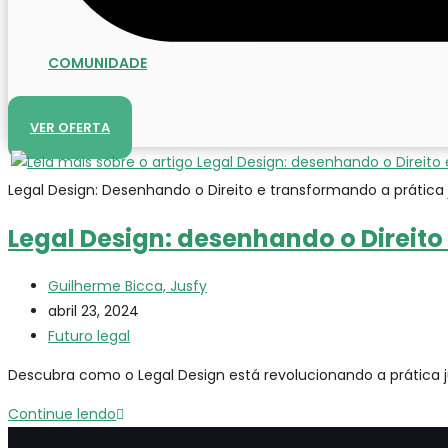
COMUNIDADE
ENTRAR
VER OFERTA
Legal Design: Desenhando o Direito e transformando a prática 
Legal Design: desenhando o Direito
Autor
Guilherme Bicca, Jusfy
do
Post
abril 23, 2024
post:
publicado:
Categoria
Futuro legal
do
Descubra como o Legal Design está revolucionando a prática j
post:
Legal
Continue lendo
Design: