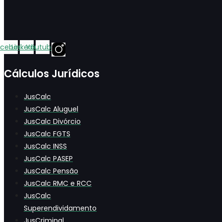
desenhando
o
Direito
e
acebook
Linkedin
Youtube
transformando
a
Cálculos Jurídicos
prática
jurídica
JusCalc
JusCalc Aluguel
JusCalc Divórcio
JusCalc FGTS
JusCalc INSS
JusCalc PASEP
JusCalc Pensão
JusCalc RMC e RCC
JusCalc
Superendividamento
JusCriminal