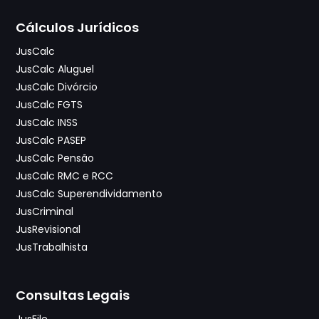
Cálculos Jurídicos
JusCalc
JusCalc Aluguel
JusCalc Divórcio
JusCalc FGTS
JusCalc INSS
JusCalc PASEP
JusCalc Pensão
JusCalc RMC e RCC
JusCalc Superendividamento
JusCriminal
JusRevisional
JusTrabalhista
Consultas Legais
JusFile